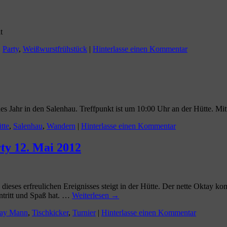
t
,
Party
,
Weißwurstfrühstück
|
Hinterlasse einen Kommentar
ahr in den Salenhau. Treffpunkt ist um 10:00 Uhr an der Hütte. Mitw
tte
,
Salenhau
,
Wandern
|
Hinterlasse einen Kommentar
 12. Mai 2012
ieses erfreulichen Ereignisses steigt in der Hütte. Der nette Oktay ko
tritt und Spaß hat. …
Weiterlesen
→
ay Mann
,
Tischkicker
,
Turnier
|
Hinterlasse einen Kommentar