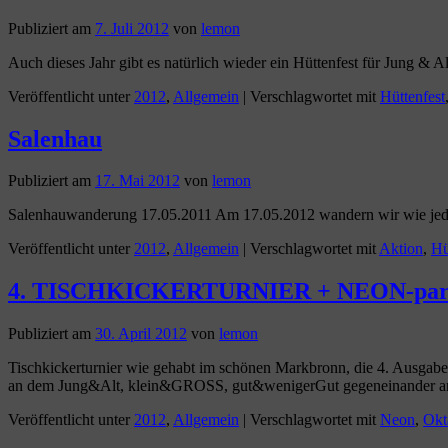
Publiziert am
7. Juli 2012
von
lemon
Auch dieses Jahr gibt es natürlich wieder ein Hüttenfest für Jung & Al
Veröffentlicht unter
2012
,
Allgemein
|
Verschlagwortet mit
Hüttenfest
Salenhau
Publiziert am
17. Mai 2012
von
lemon
Salenhauwanderung 17.05.2011 Am 17.05.2012 wandern wir wie jedes J
Veröffentlicht unter
2012
,
Allgemein
|
Verschlagwortet mit
Aktion
,
Hü
4. TISCHKICKERTURNIER + NEON-party
Publiziert am
30. April 2012
von
lemon
Tischkickerturnier wie gehabt im schönen Markbronn, die 4. Ausgabe d
an dem Jung&Alt, klein&GROSS, gut&wenigerGut gegeneinander an
Veröffentlicht unter
2012
,
Allgemein
|
Verschlagwortet mit
Neon
,
Okt