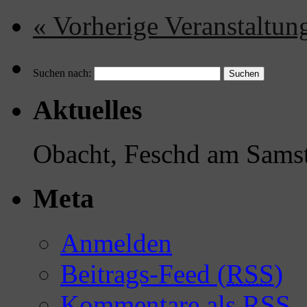
«
Vorherige Veranstaltun
Suchen nach:
Aktuelles
Obacht, Feschd am Samst
Meta
Anmelden
Beitrags-Feed (
RSS
)
Kommentare als
RSS