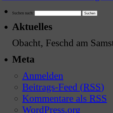
Suchen nach:
Aktuelles
Obacht, Feschd am Samst
Meta
Anmelden
Beitrags-Feed (
RSS
)
Kommentare als
RSS
WordPress.org