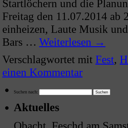
Startlöchern und die Planu
Freitag den 11.07.2014 ab 
einheizen, Laute Musik und
Bars …
Weiterlesen
→
Verschlagwortet mit
Fest
,
H
einen Kommentar
Suchen nach:
Aktuelles
Obacht, Feschd am Samst